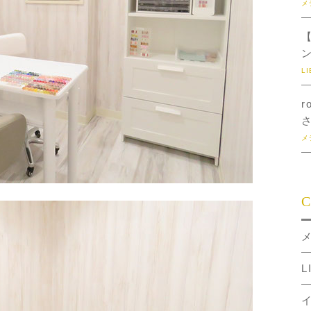
メ
L
r
メ
C
L