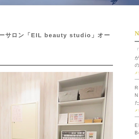
N
ン「EIL beauty studio」オー
メ
R
N
メ
E
B