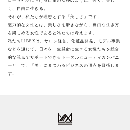
ローマ神話における自由の女神のように、強く、美し
く、自由に生きる。
それが、私たちが理想とする「美しさ」です。
魅力的な女性とは、美しさを磨きながら、
自由な生き方
を楽しめる女性であると私たちは考えます。
私たちLIBEXは、サロン経営、化粧品開発、モデル事業
などを通じて、
日々を一生懸命に生きる女性たちを総合
的な視点でサポートできる
トータルビューティカンパニ
ーとして、「美」にまつわるビジネスの頂点を目指しま
す。